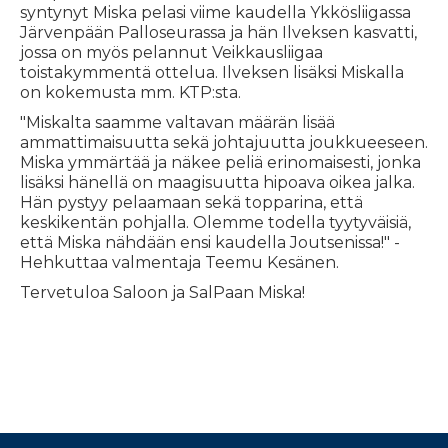
syntynyt Miska pelasi viime kaudella Ykkösliigassa
Järvenpään Palloseurassa ja hän Ilveksen kasvatti,
jossa on myös pelannut Veikkausliigaa
toistakymmentä ottelua. Ilveksen lisäksi Miskalla
on kokemusta mm. KTP:sta.
"Miskalta saamme valtavan määrän lisää
ammattimaisuutta sekä johtajuutta joukkueeseen.
Miska ymmärtää ja näkee peliä erinomaisesti, jonka
lisäksi hänellä on maagisuutta hipoava oikea jalka.
Hän pystyy pelaamaan sekä topparina, että
keskikentän pohjalla. Olemme todella tyytyväisiä,
että Miska nähdään ensi kaudella Joutsenissa!" -
Hehkuttaa valmentaja Teemu Kesänen.
Tervetuloa Saloon ja SalPaan Miska!