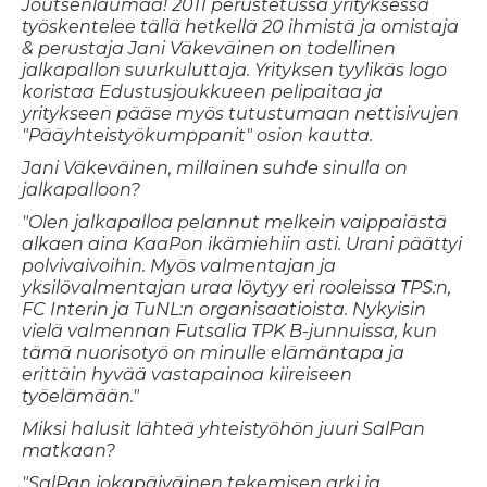
Joutsenlaumaa! 2011 perustetussa yrityksessä
työskentelee tällä hetkellä 20 ihmistä ja omistaja
& perustaja Jani Väkeväinen on todellinen
jalkapallon suurkuluttaja. Yrityksen tyylikäs logo
koristaa Edustusjoukkueen pelipaitaa ja
yritykseen pääse myös tutustumaan nettisivujen
"Pääyhteistyökumppanit" osion kautta.
Jani Väkeväinen, millainen suhde sinulla on
jalkapalloon?
"Olen jalkapalloa pelannut melkein vaippaiästä
alkaen aina KaaPon ikämiehiin asti. Urani päättyi
polvivaivoihin. Myös valmentajan ja
yksilövalmentajan uraa löytyy eri rooleissa TPS:n,
FC Interin ja TuNL:n organisaatioista. Nykyisin
vielä valmennan Futsalia TPK B-junnuissa, kun
tämä nuorisotyö on minulle elämäntapa ja
erittäin hyvää vastapainoa kiireiseen
työelämään."
Miksi halusit lähteä yhteistyöhön juuri SalPan
matkaan?
"SalPan jokapäiväinen tekemisen arki ja