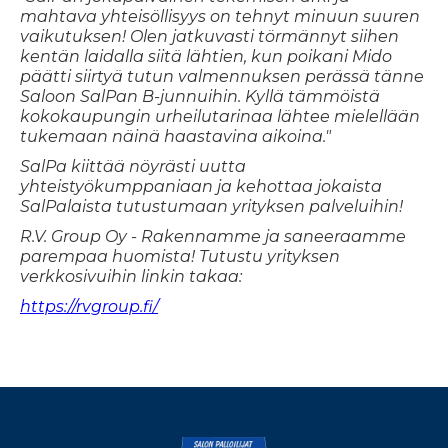
mahtava yhteisöllisyys on tehnyt minuun suuren
vaikutuksen! Olen jatkuvasti törmännyt siihen
kentän laidalla siitä lähtien, kun poikani Mido
päätti siirtyä tutun valmennuksen perässä tänne
Saloon SalPan B-junnuihin. Kyllä tämmöistä
kokokaupungin urheilutarinaa lähtee mielellään
tukemaan näinä haastavina aikoina."
SalPa kiittää nöyrästi uutta
yhteistyökumppaniaan ja kehottaa jokaista
SalPalaista tutustumaan yrityksen palveluihin!
R.V. Group Oy - Rakennamme ja saneeraamme
parempaa huomista! Tutustu yrityksen
verkkosivuihin linkin takaa:
https://rvgroup.fi/