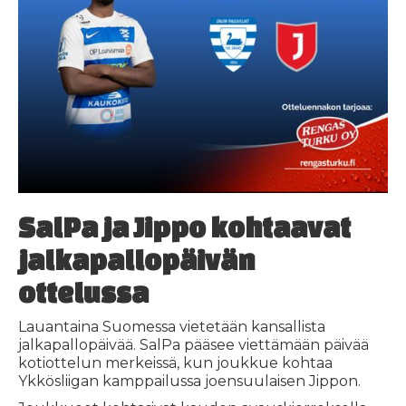
SalPa ja Jippo kohtaavat
jalkapallopäivän
ottelussa
Lauantaina Suomessa vietetään kansallista
jalkapallopäivää. SalPa pääsee viettämään päivää
kotiottelun merkeissä, kun joukkue kohtaa
Ykkösliigan kamppailussa joensuulaisen Jippon.