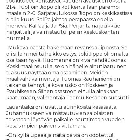
Joukkueet kohtasivat kauden avauskierroksella
21.4. Tuolloin Jippo oli kotikentällään parempi
maalein 2-0. Sarjataulukossa Jippo on keskikastissa
sijalla kuusi. SalPa jahtaa peräpäässä edellä
meneviä KäPaa ja JäPSia. Perjantaina joukkue
harjoitteli ja valmistautui peliin keskuskentän
nurmella.
-Mukava päästä hakemaan revanssia Jipposta. Se
oli silloin meiltä heikko esitys, toki Jippo oli omalta
osaltaan hyvä. Huomenna on kiva nähdä Joonas
Koski maalinsuulla, se on hänelle ainutlaatuinen
tilaisuus näyttää oma osaaminen. Meidän
maalivahtivalmentaja Tuomas Rauhaniemi on
taikansa tehnyt ja kova usko on Koskeen ja
Rauhikseen. Siihen osastoon ei tulla ainakaan
kaatumaan, valmentaja Teemu Kesänen suitsutti.
Lauantaiksi on luvattu aurinkoista kesäsäätä.
Juhannukseen valmistautuvien salolaisten
toivotaan löytävän paikalle nauttimaan vuoden
kesäisimpien päivien siivittämänä.
-On kyllä upeaa ja näitä päiviä on odotettu!