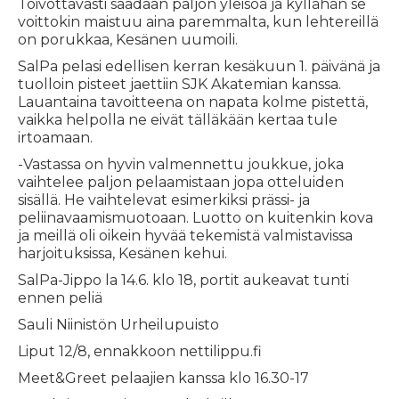
Toivottavasti saadaan paljon yleisöä ja kyllähän se
voittokin maistuu aina paremmalta, kun lehtereillä
on porukkaa, Kesänen uumoili.
SalPa pelasi edellisen kerran kesäkuun 1. päivänä ja
tuolloin pisteet jaettiin SJK Akatemian kanssa.
Lauantaina tavoitteena on napata kolme pistettä,
vaikka helpolla ne eivät tälläkään kertaa tule
irtoamaan.
-Vastassa on hyvin valmennettu joukkue, joka
vaihtelee paljon pelaamistaan jopa otteluiden
sisällä. He vaihtelevat esimerkiksi prässi- ja
peliinavaamismuotoaan. Luotto on kuitenkin kova
ja meillä oli oikein hyvää tekemistä valmistavissa
harjoituksissa, Kesänen kehui.
SalPa-Jippo la 14.6. klo 18, portit aukeavat tunti
ennen peliä
Sauli Niinistön Urheilupuisto
Liput 12/8, ennakkoon nettilippu.fi
Meet&Greet pelaajien kanssa klo 16.30-17