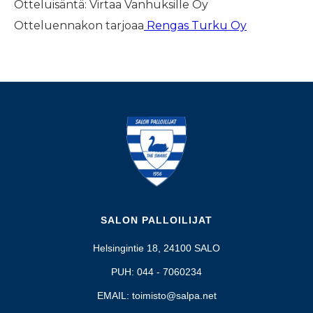
Otteluisäntä: Virtaa Vanhuksille Oy
Otteluennakon tarjoaa
Rengas Turku Oy
SALON PALLOILIJAT
Helsingintie 18, 24100 SALO
PUH: 044 - 7060234
EMAIL: toimisto@salpa.net