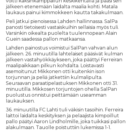
voitti kaksinkamppailun keskikentällä ja pääsi sen
jälkeen etenemään laidalta maalia kohti. Matala
laukaus painui kimmokkeen kautta takakulmaan.
Peli jatkui pienoisessa Lahden hallinnassa. SalPa
panosti tietoisesti vastaiskuihin sellaisia myös tuli.
Varsinkin oikealta puolelta tuulennopean Alain
Guein saadessa pallon matkaansa.
Lahden painostus voimistui SalPan vahvan alun
jälkeen. 26. minuutilla lahtelaiset pääsivät kulman
jälkeen vastahyökkäykseen, joka päättyi Ferreiran
maalipaikkaan pilkun kohdalta. Loistavasti
asemoitunut Mikkonen otti kuitenkin ison
torjunnan ja peliä jatkettiin kulmalipulta.
Seuraavan paraatipelastuksen Mikkonen otti 31.
minuutilla. Mikkosen torjuntojen ohella SalPan
puolustus onnistui peittämään useamman
laukauksen.
36. minuutilla FC Lahti tuli väkisin tasoihin. Ferreira
laittoi laidalta keskityksen ja pelaajista kimpoillut
pallo päätyi Aaron Lindholmille, joka tuikkasi pallon
alakulmaan. Tauolle poistuttiin lukemissa 1-1.