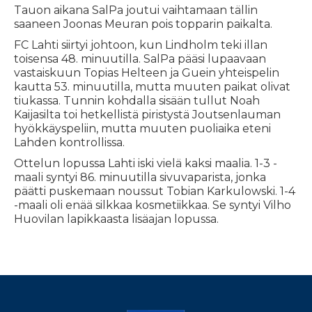
Tauon aikana SalPa joutui vaihtamaan tällin
saaneen Joonas Meuran pois topparin paikalta.
FC Lahti siirtyi johtoon, kun Lindholm teki illan
toisensa 48. minuutilla. SalPa pääsi lupaavaan
vastaiskuun Topias Helteen ja Guein yhteispelin
kautta 53. minuutilla, mutta muuten paikat olivat
tiukassa. Tunnin kohdalla sisään tullut Noah
Kaijasilta toi hetkellistä piristystä Joutsenlauman
hyökkäyspeliin, mutta muuten puoliaika eteni
Lahden kontrollissa.
Ottelun lopussa Lahti iski vielä kaksi maalia. 1-3 -
maali syntyi 86. minuutilla sivuvaparista, jonka
päätti puskemaan noussut Tobian Karkulowski. 1-4
-maali oli enää silkkaa kosmetiikkaa. Se syntyi Vilho
Huovilan lapikkaasta lisäajan lopussa.