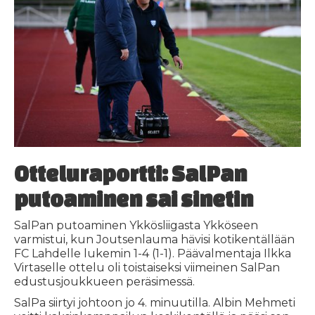
Otteluraportti: SalPan
putoaminen sai sinetin
SalPan putoaminen Ykkösliigasta Ykköseen
varmistui, kun Joutsenlauma hävisi kotikentällään
FC Lahdelle lukemin 1-4 (1-1). Päävalmentaja Ilkka
Virtaselle ottelu oli toistaiseksi viimeinen SalPan
edustusjoukkueen peräsimessä.
SalPa siirtyi johtoon jo 4. minuutilla. Albin Mehmeti