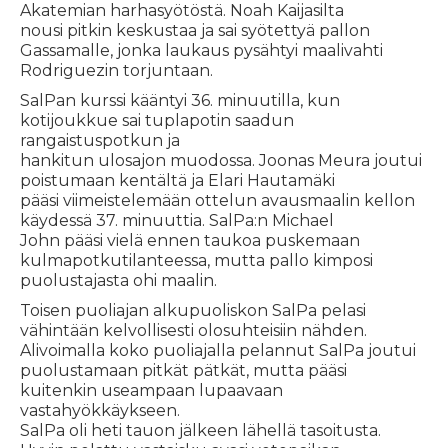
Akatemian harhasyötöstä. Noah Kaijasilta
nousi pitkin keskustaa ja sai syötettyä pallon
Gassamalle, jonka laukaus pysähtyi maalivahti
Rodriguezin torjuntaan.
SalPan kurssi kääntyi 36. minuutilla, kun
kotijoukkue sai tuplapotin saadun
rangaistuspotkun ja
hankitun ulosajon muodossa. Joonas Meura joutui
poistumaan kentältä ja Elari Hautamäki
pääsi viimeistelemään ottelun avausmaalin kellon
käydessä 37. minuuttia. SalPa:n Michael
John pääsi vielä ennen taukoa puskemaan
kulmapotkutilanteessa, mutta pallo kimposi
puolustajasta ohi maalin.
Toisen puoliajan alkupuoliskon SalPa pelasi
vähintään kelvollisesti olosuhteisiin nähden.
Alivoimalla koko puoliajalla pelannut SalPa joutui
puolustamaan pitkät pätkät, mutta pääsi
kuitenkin useampaan lupaavaan
vastahyökkäykseen.
SalPa oli heti tauon jälkeen lähellä tasoitusta.