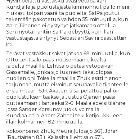
Hyvin pelattu vastaisku avasi vetopaikan
Kundjalle ja puolustajasta kimmonnut pallo meni
niukasti tolpan väärältä puolelta. SalPa joutui
tekemään pakotetun vaihdon 55. minuutilla, kun
Aaro Tiihonen ei pystynyt jatkamaan ottelua.
Sen myötä nähtiin SalPa-debyytti, kun illan
vastustajasta siirtynyt Sebastian Savini päästettiin
irti.
Terävät vastaiskut saivat jatkoa 68. minuutilla, kun
Otto Lehtisalo pääsi nousemaan oikealta
laidalta maalille. Lehtisalo petasi vetopaikan
Gassamalle, jonka sijoitus meni takatolppaa
nuollen ohi. Toisella maalilla Zhuk esitti hienon
torjunnan, mutta ei voinut seuraavalle tilanteelle
enää mitään. SJK Akatemia sai pelattua pallon
puolustuksen taakse ja Justus Ojanen pääsi
puttaamaan tilanteeksi 2-0. Maalia edelsi tilanne,
jossa Sander Korsunov juoksi voimalla
Kundjaa päin. Adam Zahedi teki kotijoukkueen
illan kolmannen 82. minuutilla.
Kokoonpano: Zhuk, Meura (ulosajo 36’), John
(Rautiainen 83’), Kaijasilta (Lehtisalo 67’),