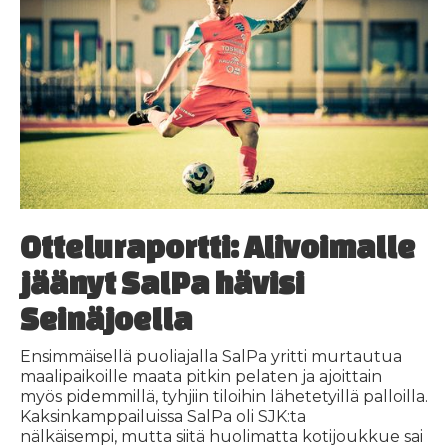
Otteluraportti: Alivoimalle
jäänyt SalPa hävisi
Seinäjoella
Ensimmäisellä puoliajalla SalPa yritti murtautua
maalipaikoille maata pitkin pelaten ja ajoittain
myös pidemmillä, tyhjiin tiloihin lähetetyillä palloilla.
Kaksinkamppailuissa SalPa oli SJK:ta
nälkäisempi, mutta siitä huolimatta kotijoukkue sai