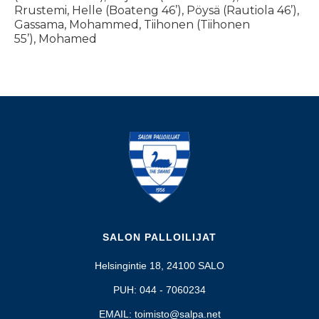
Rrustemi, Helle (Boateng 46’), Pöysä (Rautiola 46’),
Gassama, Mohammed, Tiihonen (Tiihonen
55’), Mohamed
SALON PALLOILIJAT
Helsingintie 18, 24100 SALO
PUH: 044 - 7060234
EMAIL: toimisto@salpa.net