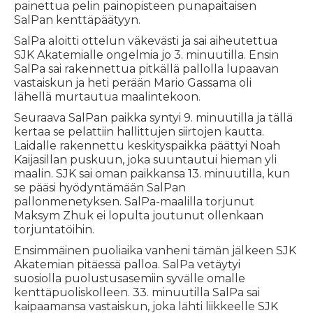
painettua pelin painopisteen punapaitaisen
SalPan kenttäpäätyyn.
SalPa aloitti ottelun väkevästi ja sai aiheutettua
SJK Akatemialle ongelmia jo 3. minuutilla. Ensin
SalPa sai rakennettua pitkällä pallolla lupaavan
vastaiskun ja heti perään Mario Gassama oli
lähellä murtautua maalintekoon.
Seuraava SalPan paikka syntyi 9. minuutilla ja tällä
kertaa se pelattiin hallittujen siirtojen kautta.
Laidalle rakennettu keskityspaikka päättyi Noah
Kaijasillan puskuun, joka suuntautui hieman yli
maalin. SJK sai oman paikkansa 13. minuutilla, kun
se pääsi hyödyntämään SalPan
pallonmenetyksen. SalPa-maalilla torjunut
Maksym Zhuk ei lopulta joutunut ollenkaan
torjuntatöihin.
Ensimmäinen puoliaika vanheni tämän jälkeen SJK
Akatemian pitäessä palloa. SalPa vetäytyi
suosiolla puolustusasemiin syvälle omalle
kenttäpuoliskolleen. 33. minuutilla SalPa sai
kaipaamansa vastaiskun, joka lähti liikkeelle SJK