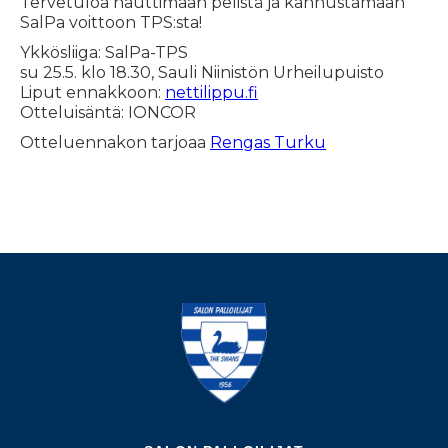
Tervetuloa nauttimaan pelistä ja kannustamaan
SalPa voittoon TPS:sta!
Ykkösliiga: SalPa-TPS
su 25.5. klo 18.30, Sauli Niinistön Urheilupuisto
Liput ennakkoon:
nettilippu.fi
Otteluisäntä: IONCOR
Otteluennakon tarjoaa
Rengas Turku