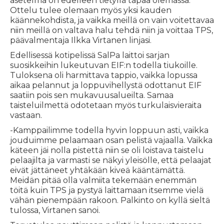
asetelma on edelleen tietyllä tapaa olemassa.
Ottelu tulee olemaan myös yksi kauden
käännekohdista, ja vaikka meillä on vain voitettavaa
niin meillä on valtava halu tehdä niin ja voittaa TPS,
päävalmentaja Ilkka Virtanen linjasi.
Edellisessä kotipelissä SalPa laittoi sarjan
suosikkeihin lukeutuvan EIF:n todella tiukoille.
Tuloksena oli harmittava tappio, vaikka lopussa
aikaa pelannut ja loppuvihellystä odottanut EIF
saatiin pois sen mukavuusalueilta. Samaa
taisteluilmettä odotetaan myös turkulaisvieraita
vastaan.
-Kamppailimme todella hyvin loppuun asti, vaikka
jouduimme pelaamaan osan pelistä vajaalla. Vaikka
käteen jäi nolla pistettä niin se oli loistava taistelu
pelaajilta ja varmasti se näkyi yleisölle, että pelaajat
eivät jättäneet yhtäkään kiveä kääntämättä.
Meidän pitää olla valmiita tekemään enemmän
töitä kuin TPS ja pystyä laittamaan itsemme vielä
vähän pienempään rakoon. Palkinto on kyllä sieltä
tulossa, Virtanen sanoi.