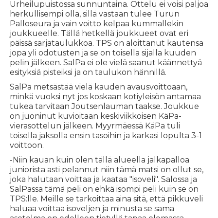
Urheilupuistossa sunnuntaina. Ottelu ei voisi paljoa
herkullisempi olla, sillä vastaan tulee Turun
Palloseura ja vain voitto kelpaa kummallekin
joukkueelle. Tällä hetkellä joukkueet ovat eri
päissä sarjataulukkoa. TPS on aloittanut kautensa
jopa yli odotusten ja se on toisella sijalla kuuden
pelin jälkeen. SalPa ei ole vielä saanut käännettyä
esityksiä pisteiksi ja on taulukon hännillä.
SalPa metsästää vielä kauden avausvoittoaan,
minkä vuoksi nyt jos koskaan kotiyleisön antamaa
tukea tarvitaan Joutsenlauman taakse. Joukkue
on juoninut kuvioitaan keskiviikkoisen KäPa-
vierasottelun jälkeen. Myyrmäessä KäPa tuli
toisella jaksolla ensin tasoihin ja karkasi lopulta 3-1
voittoon.
-Niin kauan kuin olen tällä alueella jalkapalloa
juniorista asti pelannut niin tämä matsi on ollut se,
joka halutaan voittaa ja kaataa "isoveli". Salossa ja
SalPassa tämä peli on ehkä isompi peli kuin se on
TPS:lle. Meille se tarkoittaa aina sitä, että pikkuveli
haluaa voittaa isoveljen ja minusta se sama