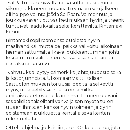
-SalPa tuntuu hyvältä ratkaisulta ja useamman
viikon joukkueen mukana treenaamisen jälkeen
oli helppo valinta jäädä SalPaan. Valmennus ja
joukkuekaverit ottivat heti mukaan hyvin ja treenit
tuntuivat laadukkailta sekä kehittäviltä, Rintamäki
kehui.
Rintamäki sopii raamiensa puolesta hyvin
maalivahdiksi, mutta pelipaikka valikoitui aikoinaan
hieman sattumalta. Ikävä loukkaantuminen johti
kokeiluun maalipuiden välissä ja se osoittautui
oikeaksi ratkaisuksi.
-Vahvuuksia löytyy esimerkiksi johtajuudesta sekä
jalkatorjunnoista. Ulkomaan visiitti Italiaan
Sassuolon mukaan toi uusia ideoita ja selkeytti
myös, mitä kehityskohteita on ja mitkä
ominaisuudet ovat jo kunnossa. Tunnen olevani
sosiaalisilta taidoiltani vahva ja sen myötä tulen
uusien ihmisten kanssa hyvin toimeen ja pyrin
edistämään joukkuetta kentällä sekä kentän
ulkopuolella.
Otteluohjelma julkaistiin juuri. Onko ottelua, jota