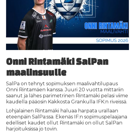
Onni Rintamäki SalPan
maalinsuulle
SalPa on tehnyt sopimuksen maalivahtilupaus
Onni Rintamäen kanssa. Juuri 20 vuotta mittariin
saanut ja lähes parimetrinen Rintamäki pelasi viime
kaudella pääosin Kakkosta Grankulla IFK:n riveissä.
Lohjalainen Rintamäki haluaa harpata urallaan
eteenpäin SalPa:ssa. Ekenäs IF:n sopimuspelaajana
edelliset kaudet ollut Rintamäki on ollut SalPan
harjoituksissa jo tovin.