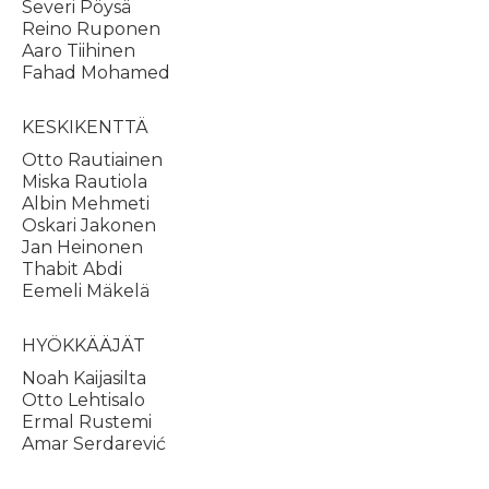
Severi Pöysä
Reino Ruponen
Aaro Tiihinen
Fahad Mohamed
KESKIKENTTÄ
Otto Rautiainen
Miska Rautiola
Albin Mehmeti
Oskari Jakonen
Jan Heinonen
Thabit Abdi
Eemeli Mäkelä
HYÖKKÄÄJÄT
Noah Kaijasilta
Otto Lehtisalo
Ermal Rustemi
Amar Serdarević