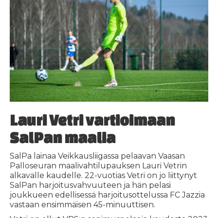
Lauri Vetri vartioimaan
SalPan maalia
SalPa lainaa Veikkausliigassa pelaavan Vaasan
Palloseuran maalivahtilupauksen Lauri Vetrin
alkavalle kaudelle. 22-vuotias Vetri on jo liittynyt
SalPan harjoitusvahvuuteen ja hän pelasi
joukkueen edellisessä harjoitusottelussa FC Jazzia
vastaan ensimmäisen 45-minuuttisen.