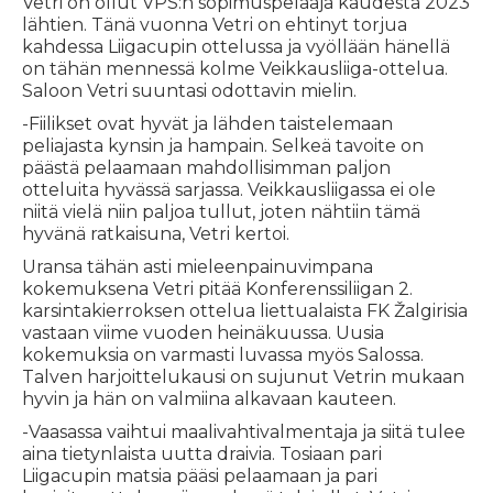
Vetri on ollut VPS:n sopimuspelaaja kaudesta 2023
lähtien. Tänä vuonna Vetri on ehtinyt torjua
kahdessa Liigacupin ottelussa ja vyöllään hänellä
on tähän mennessä kolme Veikkausliiga-ottelua.
Saloon Vetri suuntasi odottavin mielin.
-Fiilikset ovat hyvät ja lähden taistelemaan
peliajasta kynsin ja hampain. Selkeä tavoite on
päästä pelaamaan mahdollisimman paljon
otteluita hyvässä sarjassa. Veikkausliigassa ei ole
niitä vielä niin paljoa tullut, joten nähtiin tämä
hyvänä ratkaisuna, Vetri kertoi.
Uransa tähän asti mieleenpainuvimpana
kokemuksena Vetri pitää Konferenssiliigan 2.
karsintakierroksen ottelua liettualaista FK Žalgirisia
vastaan viime vuoden heinäkuussa. Uusia
kokemuksia on varmasti luvassa myös Salossa.
Talven harjoittelukausi on sujunut Vetrin mukaan
hyvin ja hän on valmiina alkavaan kauteen.
-Vaasassa vaihtui maalivahtivalmentaja ja siitä tulee
aina tietynlaista uutta draivia. Tosiaan pari
Liigacupin matsia pääsi pelaamaan ja pari