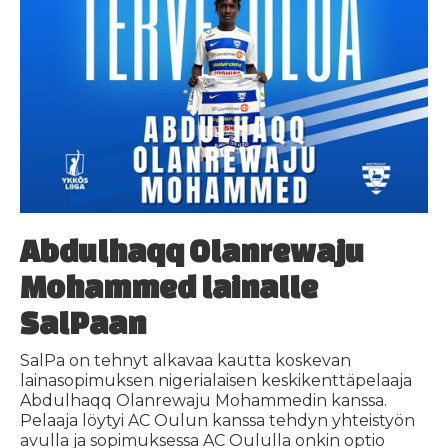
Abdulhaqq Olanrewaju
Mohammed lainalle
SalPaan
SalPa on tehnyt alkavaa kautta koskevan
lainasopimuksen nigerialaisen keskikenttäpelaaja
Abdulhaqq Olanrewaju Mohammedin kanssa.
Pelaaja löytyi AC Oulun kanssa tehdyn yhteistyön
avulla ja sopimuksessa AC Oululla onkin optio