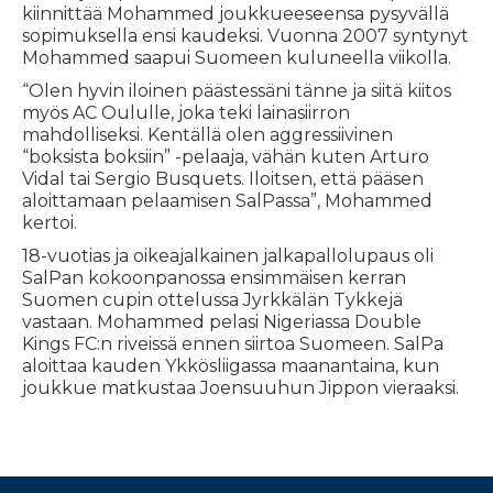
kiinnittää Mohammed joukkueeseensa pysyvällä
sopimuksella ensi kaudeksi. Vuonna 2007 syntynyt
Mohammed saapui Suomeen kuluneella viikolla.
“Olen hyvin iloinen päästessäni tänne ja siitä kiitos
myös AC Oululle, joka teki lainasiirron
mahdolliseksi. Kentällä olen aggressiivinen
“boksista boksiin” -pelaaja, vähän kuten Arturo
Vidal tai Sergio Busquets. Iloitsen, että pääsen
aloittamaan pelaamisen SalPassa”, Mohammed
kertoi.
18-vuotias ja oikeajalkainen jalkapallolupaus oli
SalPan kokoonpanossa ensimmäisen kerran
Suomen cupin ottelussa Jyrkkälän Tykkejä
vastaan. Mohammed pelasi Nigeriassa Double
Kings FC:n riveissä ennen siirtoa Suomeen. SalPa
aloittaa kauden Ykkösliigassa maanantaina, kun
joukkue matkustaa Joensuuhun Jippon vieraaksi.